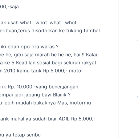
0,-saja.
ggak usah what…whot..what…whot
seribuan,terus disodorkan ke tukang tambal
iki edan opo ora waras ?
e he, gitu saja marah he he he, hai !! Kalau
ila ke 5 Keadilan sosial bagi seluruh rakyat
an 2010 kamu tarik Rp.5.000,- motor
rik Rp. 10.000,-yang bener,jangan
pai jadi jabang bayi Blaiiik ?
ru lebih mudah bukaknya Mas, motormu
tarik mahal,ya sudah biar ADIL Rp.5.000,-
bu ya tetap seribu