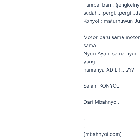
Tambal ban : (jengkel
sudah….pergi…pergi…
Konyol : maturnuwun J
Motor baru sama motor 
sama.
Nyuri Ayam sama nyuri 
yang
namanya ADIL !!….???
Salam KONYOL
Dari Mbahnyol.
.
.
[mbahnyol.com]