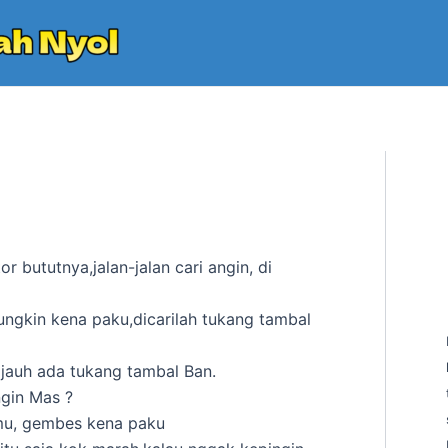
r bututnya,jalan-jalan cari angin, di
ngkin kena paku,dicarilah tukang tambal
k jauh ada tukang tambal Ban.
gin Mas ?
lmu, gembes kena paku