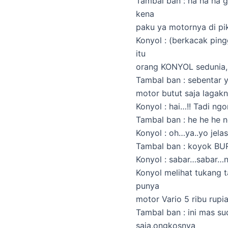
Tambal ban : ha ha ha g
kena
paku ya motornya di pik
Konyol : (berkacak pin
itu
orang KONYOL sedunia,
Tambal ban : sebentar y
motor butut saja lagak
Konyol : hai…!! Tadi n
Tambal ban : he he he 
Konyol : oh…ya..yo jel
Tambal ban : koyok B
Konyol : sabar…sabar
Konyol melihat tukang 
punya
motor Vario 5 ribu rupi
Tambal ban : ini mas su
saja,ongkosnya