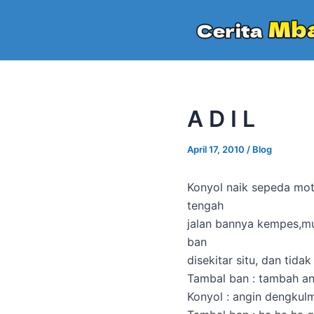
Skip
to
content
A D I L
April 17, 2010
/
Blog
Konyol naik sepeda moto
tengah
jalan bannya kempes,mu
ban
disekitar situ, dan tida
Tambal ban : tambah an
Konyol : angin dengku