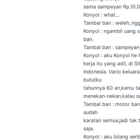
sama sampeyan Rp.10.00
Konyol : what…
Tambal ban : weleh..n
Konyol : ngambil uang 
ban.
Tambal ban : sampeyan 
Konyol : aku Konyol he h
kerja itu yang adil, di S
Indonesia. Vario keluar
bututku
tahunnya 60 an,kamu ta
menekan-nekan,kalau sam
Tambal ban : motor ba
sudah
karatan semua,jadi tak 
saja.
Konyol : aku bilang seri