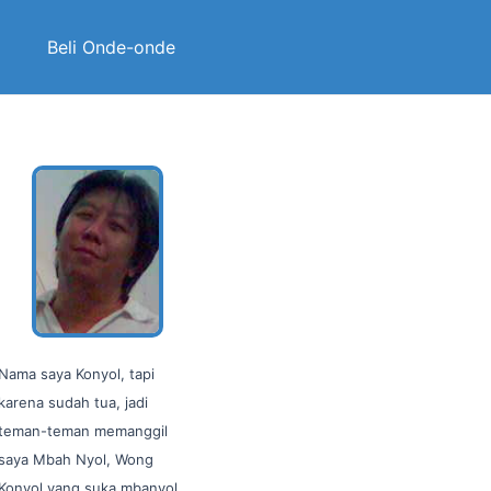
Beli Onde-onde
Nama saya Konyol, tapi
karena sudah tua, jadi
teman-teman memanggil
saya Mbah Nyol, Wong
Konyol yang suka mbanyol…