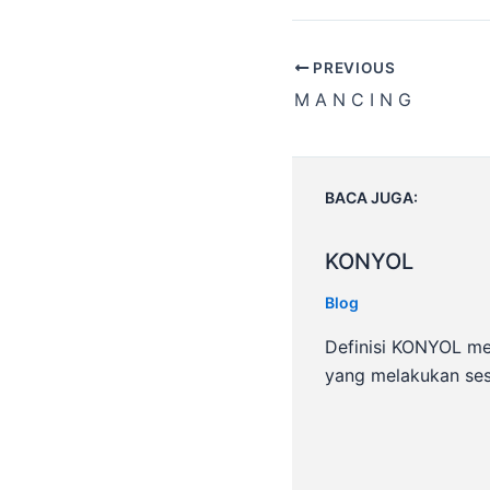
Post
PREVIOUS
navigation
M A N C I N G
BACA JUGA:
KONYOL
Blog
Definisi KONYOL m
yang melakukan se