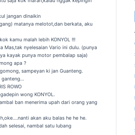
itu saja kok marah,kalau nggak kepingin
ul jangan dinaikin
ggang) matanya melotot,dan berkata, aku
kok kamu malah lebih KONYOL !!!
a Mas,tak nyelesaian Vario ini dulu. (punya
nya kayak punya motor pembalap saja)
gomong apa ?
ngomong, sampeyan ki jan Guanteng.
as ganteng…
URIS ROWO
…ngadepin wong KONYOL.
tambal ban menerima upah dari orang yang
ah,oke….nanti akan aku balas he he he.
dah selesai, nambal satu lubang