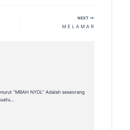
NEXT
M E L A M A R
enurut “MBAH NYOL“ Adalah seseorang
suatu…