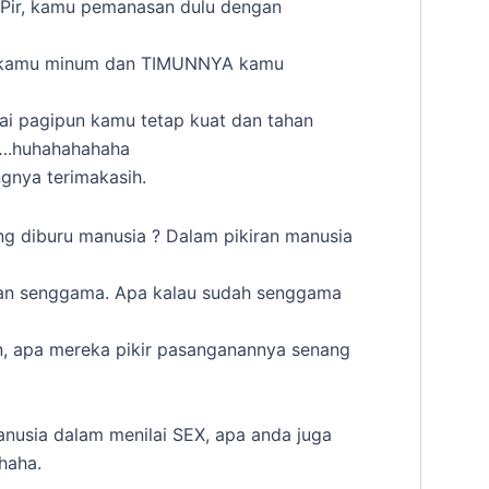
a Pir, kamu pemanasan dulu dengan
ni kamu minum dan TIMUNNYA kamu
i pagipun kamu tetap kuat dan tahan
….huhahahahaha
ngnya terimakasih.
ng diburu manusia ? Dalam pikiran manusia
an senggama. Apa kalau sudah senggama
n, apa mereka pikir pasanganannya senang
anusia dalam menilai SEX, apa anda juga
haha.