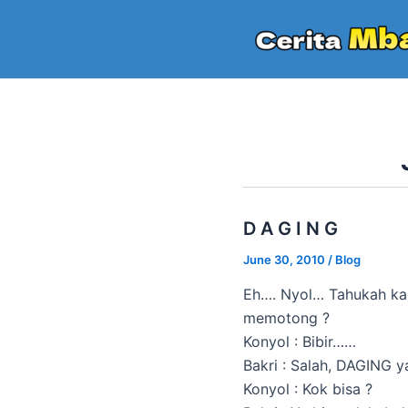
Skip
to
content
D A G I N G
June 30, 2010
/
Blog
Eh…. Nyol… Tahukah ka
memotong ?
Konyol : Bibir……
Bakri : Salah, DAGING 
Konyol : Kok bisa ?