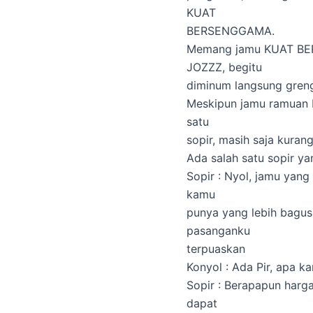
KUAT
BERSENGGAMA.
Memang jamu KUAT BE
JOZZZ, begitu
diminum langsung gren
Meskipun jamu ramuan K
satu
sopir, masih saja kuran
Ada salah satu sopir y
Sopir : Nyol, jamu yan
kamu
punya yang lebih bagus,
pasanganku
terpuaskan
Konyol : Ada Pir, apa k
Sopir : Berapapun harg
dapat