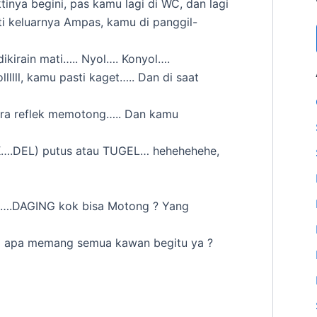
ktinya begini, pas kamu lagi di WC, dan lagi
 keluarnya Ampas, kamu di panggil-
ikirain mati….. Nyol…. Konyol….
llll, kamu pasti kaget….. Dan di saat
ra reflek memotong….. Dan kamu
….DEL) putus atau TUGEL… hehehehehe,
ya….DAGING kok bisa Motong ? Yang
pi apa memang semua kawan begitu ya ?