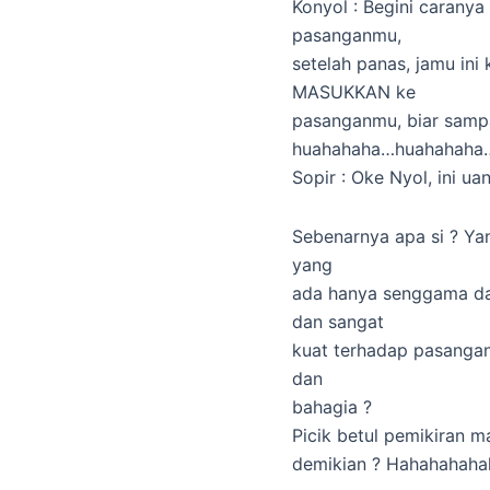
Konyol : Begini carany
pasanganmu,
setelah panas, jamu i
MASUKKAN ke
pasanganmu, biar sampa
huahahaha…huahahaha
Sopir : Oke Nyol, ini ua
Sebenarnya apa si ? Ya
yang
ada hanya senggama d
dan sangat
kuat terhadap pasanga
dan
bahagia ?
Picik betul pemikiran m
demikian ? Hahahahaha