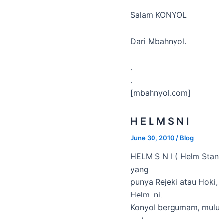
Salam KONYOL
Dari Mbahnyol.
.
.
[mbahnyol.com]
H E L M S N I
June 30, 2010
/
Blog
HELM S N I ( Helm Stand
yang
punya Rejeki atau Hoki
Helm ini.
Konyol bergumam, mulu