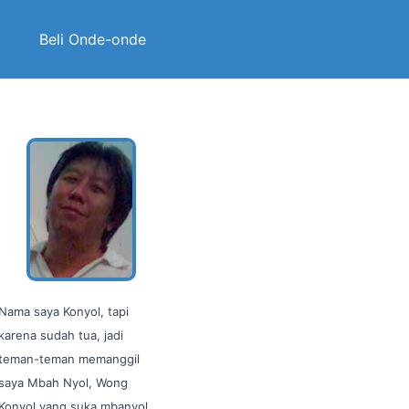
Beli Onde-onde
Nama saya Konyol, tapi
karena sudah tua, jadi
teman-teman memanggil
saya Mbah Nyol, Wong
Konyol yang suka mbanyol…