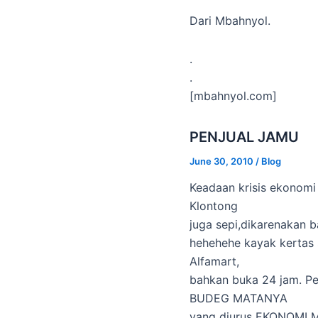
Dari Mbahnyol.
.
.
[mbahnyol.com]
PENJUAL JAMU
June 30, 2010
/
Blog
Keadaan krisis ekonomi
Klontong
juga sepi,dikarenakan 
hehehehe kayak kertas 
Alfamart,
bahkan buka 24 jam. P
BUDEG MATANYA
yang diurus EKONOMI M