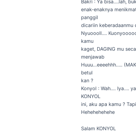
Bakri : Ya bisa….lah, bu
enak-enaknya menikmati
panggil
dicariin keberadaanmu d
Nyuoooll…. Kuonyoooooll
kamu
kaget, DAGING mu seca
menjawab
Huuu…eeeehhh….. (MAK
betul
kan ?
Konyol : Wah…. Iya…. 
KONYOL
ini, aku apa kamu ? Ta
Hehehehehehe
Salam KONYOL