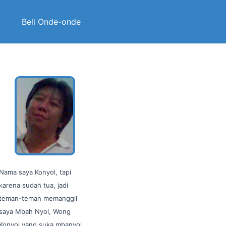
Beli Onde-onde
Nama saya Konyol, tapi
karena sudah tua, jadi
teman-teman memanggil
saya Mbah Nyol, Wong
Konyol yang suka mbanyol…