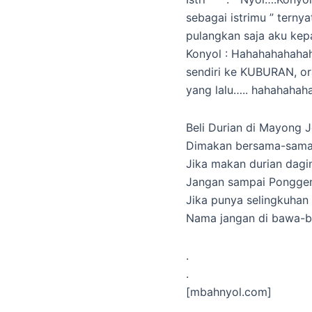
sebagai istrimu ” terny
pulangkan saja aku kep
Konyol : Hahahahahaha
sendiri ke KUBURAN, o
yang lalu….. hahahahah
Beli Durian di Mayong 
Dimakan bersama-sam
Jika makan durian dagi
Jangan sampai Ponggeny
Jika punya selingkuhan 
Nama jangan di bawa
.
.
[mbahnyol.com]