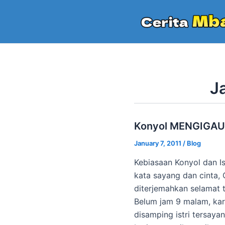
Skip
to
content
J
Konyol MENGIGAU
January 7, 2011
/
Blog
Kebiasaan Konyol dan Is
kata sayang dan cinta,
diterjemahkan selamat t
Belum jam 9 malam, kare
disamping istri tersaya