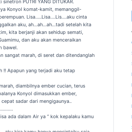
ti sinetron PUTRI YANG DITUKAR.
nya Konyol komat-kamit, memanggil-
erempuan. Lisa…..Lisa….Lis….aku cinta
ggalkan aku, ah…ah…ah…tadi setelah kita
m, kita berjanji akan sehidup semati,
 Suamimu, dan aku akan menceraikan
n bawel.
an sangat marah, di seret dan ditendanglah
 !! Apapun yang terjadi aku tetap
marah, diambilnya ember cucian, terus
epalanya Konyol dimasukkan ember,
cepat sadar dari mengigaunya..
i……………
isa ada dalam Air ya ” kok kepalaku kamu
….aku kira kamu hanya mencintaiku saja