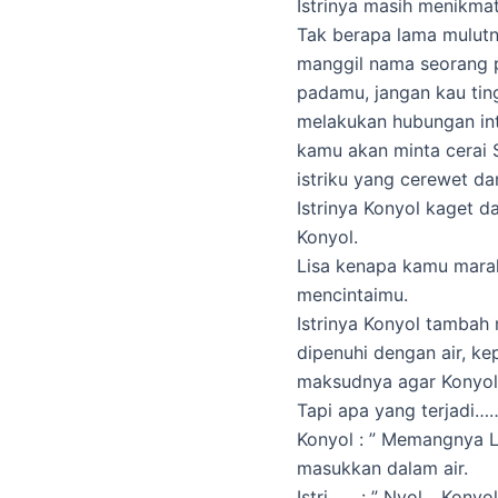
Istrinya masih menikma
Tak berapa lama mulut
manggil nama seorang p
padamu, jangan kau tin
melakukan hubungan inti
kamu akan minta cerai
istriku yang cerewet da
Istrinya Konyol kaget d
Konyol.
Lisa kenapa kamu marah
mencintaimu.
Istrinya Konyol tambah 
dipenuhi dengan air, k
maksudnya agar Konyol 
Tapi apa yang terjad
Konyol : ” Memangnya L
masukkan dalam air.
Istri : ” Nyol….Konyol