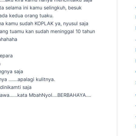
ata selama ini kamu selingkuh, besuk
ada kedua orang tuaku.
ha kamu sudah KOPLAK ya, nyusul saja
rang tuamu kan sudah meninggal 10 tahun
ahahaha
Jepara
a
ngnya saja
a …….apalagi kulitnya.
dinikamti saja
-bawa……kata MbahNyol….BERBAHAYA….