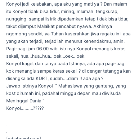
Konyol jadi kelabakan, apa aku yang mati ya ? Dan malam
itu Konyol tidak bisa tidur, miring, mlumah, tengkurap,
nungging, sampai listrik dipadamkan tetap tidak bisa tidur,
takut dijemput Malaikat pencabut nyawa. Akhirnya
ngomong sendiri, ya Tuhan kuserahkan jiwa ragaku ini, apa
yang akan terjadi, terjadilah menurut kehendakmu, amin.
Pagi-pagi jam 06.00 wib, istrinya Konyol menangis keras
sekali, hua…hua..hua…oek…oek…oek.
Konyol kaget dan tanya pada Istrinya, ada apa pagi-pagi
kok menangis sampa keras sekali ? di dengar tetangga kan
disangka ada KDRT, sudah….diam !! ada apa ?
Jawab Istrinya Konyol ” Mahasiswa yang ganteng, yang
kost dirumah ini, padahal minggu depan mau diwisuda
Meninggal Dunia “
Konyol……….?????
.
.
[mbahnyol.com]