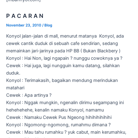
P A C A R A N
November 23, 2010
/
Blog
Konyol jalan-jalan di mall, menurut matanya Konyol, ada
cewek cantik duduk di sebuah cafe sendirian, sedang
memainkan jari-jarinya pada HP BB ( Bukan Blackbery )
Konyol : Hai Non, lagi ngapain ? nunggu cowoknya ya ?
Cewek : Hai juga, lagi nungguin kamu datang, silahkan
duduk.
Konyol : Terimakasih, bagaikan mendung merindukan
matahari
Cewek : Apa artinya ?
Konyol : Nggak mungkin, ngenalin dirimu segampang ini
hehehehehe, kenalin namaku Konyol, namamu
Cewek : Namaku Cewek Pus Ngeong hihihihihihihi
Konyol : Ngomong-ngomong, rumahmu dimana ?
Cewek : Mau tahu rumahku ? yuk cabut, main kerumahku,