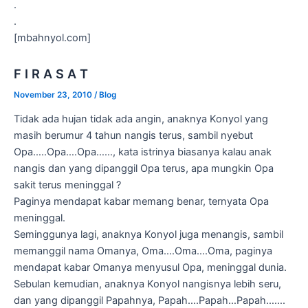
.
.
[mbahnyol.com]
F I R A S A T
November 23, 2010
/
Blog
Tidak ada hujan tidak ada angin, anaknya Konyol yang
masih berumur 4 tahun nangis terus, sambil nyebut
Opa…..Opa….Opa……, kata istrinya biasanya kalau anak
nangis dan yang dipanggil Opa terus, apa mungkin Opa
sakit terus meninggal ?
Paginya mendapat kabar memang benar, ternyata Opa
meninggal.
Seminggunya lagi, anaknya Konyol juga menangis, sambil
memanggil nama Omanya, Oma….Oma….Oma, paginya
mendapat kabar Omanya menyusul Opa, meninggal dunia.
Sebulan kemudian, anaknya Konyol nangisnya lebih seru,
dan yang dipanggil Papahnya, Papah….Papah…Papah…….