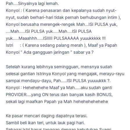
Pah….Sinyalnya lagi lemah.
Konyol : ( Karena penasaran dan kepalanya sudah nyut-
nyut, sudah berhari-hari tidak pernah berhubungan intim ),
Konyol berusaha merengek-rengek Mah…ISI PULSA yuk,
….Mah…..ISI PULSA yuk…..Mah….ISI PULSA
yuk…..Maaahhh…..ISIIIII PULSAAAAA yuuukkkkk !!!
Istri : ( Karena sedang palang merah ), Maaf ya Papah
Konyol ” Ada gangguan jaringan ” sabar ya ?
Setelah kurang lebihnya semingguan, mensnya sudah
selesai gantian Istrinya Konyol yang mengajak, merayu-rayu
sampai mendayu-dayu, Pah…..ISI PULSA yuuuukkk ?.
Konyol : Hehehehehe Maaf ya Mah…..aku sudah ganti
PROVIDER….yang ON terus dan banyak kasih BONUS,
sekali lagi maafkan Papah ya Mah hehehehehehehe
Ke pasar mencari daging dapatnya terasi.
Sambil beli ikan teri, untuk lauk pagi hari.
Sebagai Istri harus tanggap dengan kebutuhan Suami.