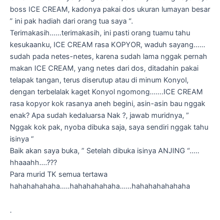
boss ICE CREAM, kadonya pakai dos ukuran lumayan besar
” ini pak hadiah dari orang tua saya “.
Terimakasih……terimakasih, ini pasti orang tuamu tahu
kesukaanku, ICE CREAM rasa KOPYOR, waduh sayang……
sudah pada netes-netes, karena sudah lama nggak pernah
makan ICE CREAM, yang netes dari dos, ditadahin pakai
telapak tangan, terus diserutup atau di minum Konyol,
dengan terbelalak kaget Konyol ngomong…….ICE CREAM
rasa kopyor kok rasanya aneh begini, asin-asin bau nggak
enak? Apa sudah kedaluarsa Nak ?, jawab muridnya, ”
Nggak kok pak, nyoba dibuka saja, saya sendiri nggak tahu
isinya “
Baik akan saya buka, ” Setelah dibuka isinya ANJING “…..
hhaaahh….???
Para murid TK semua tertawa
hahahahahaha…..hahahahahaha……hahahahahahaha
.