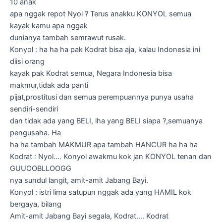
10 anak
apa nggak repot Nyol ? Terus anakku KONYOL semua
kayak kamu apa nggak
dunianya tambah semrawut rusak.
Konyol : ha ha ha pak Kodrat bisa aja, kalau Indonesia ini
diisi orang
kayak pak Kodrat semua, Negara Indonesia bisa
makmur,tidak ada panti
pijat,prostitusi dan semua perempuannya punya usaha
sendiri-sendiri
dan tidak ada yang BELI, lha yang BELI siapa ?,semuanya
pengusaha. Ha
ha ha tambah MAKMUR apa tambah HANCUR ha ha ha
Kodrat : Nyol…. Konyol awakmu kok jan KONYOL tenan dan
GUUOOBLLOOGG
nya sundul langit, amit-amit Jabang Bayi.
Konyol : istri lima satupun nggak ada yang HAMIL kok
bergaya, bilang
Amit-amit Jabang Bayi segala, Kodrat…. Kodrat