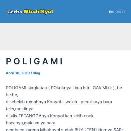
Skip
to
Beli Onde2
content
P O L I G A M I
April 30, 2010
/
Blog
POLIGAMI singkatan ( POkoknya Lima Istri, GAk MIkir ), he
he he,
disebelah rumahnya Konyol….weleh…penulisnya baru
teler,mestinya
ditulis TETANGGAnya Konyol kan lebih enak
bacanya,maklum ya para
pembaca,karena Mbahnyol sudah BUYUTEN,tidurnya SAR-