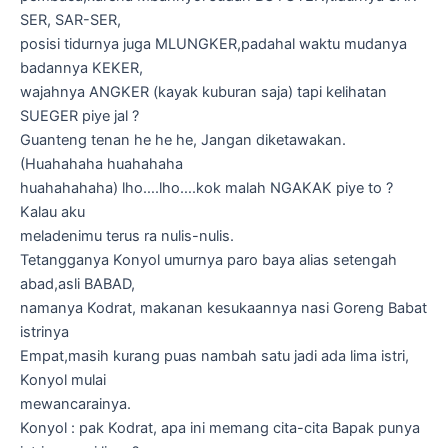
SER, SAR-SER,
posisi tidurnya juga MLUNGKER,padahal waktu mudanya
badannya KEKER,
wajahnya ANGKER (kayak kuburan saja) tapi kelihatan
SUEGER piye jal ?
Guanteng tenan he he he, Jangan diketawakan.
(Huahahaha huahahaha
huahahahaha) lho….lho….kok malah NGAKAK piye to ?
Kalau aku
meladenimu terus ra nulis-nulis.
Tetangganya Konyol umurnya paro baya alias setengah
abad,asli BABAD,
namanya Kodrat, makanan kesukaannya nasi Goreng Babat
istrinya
Empat,masih kurang puas nambah satu jadi ada lima istri,
Konyol mulai
mewancarainya.
Konyol : pak Kodrat, apa ini memang cita-cita Bapak punya