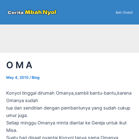
Skip
to
Beli Onde2
content
O M A
May 4, 2010
/
Blog
Konyol tinggal dirumah Omanya,sambil bantu-bantu,karena
Omanya sudah
tua dan sendirian dengan pembantunya yang sudah cukup
umur juga.
Setiap minggu Omanya minta diantar ke Gereja untuk ikut
Misa.
Suatu hari disaat nyantai Konyol tanya sama Omanya