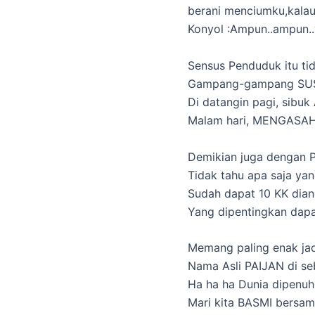
berani menciumku,kalau
Konyol :Ampun..ampun..
Sensus Penduduk itu t
Gampang-gampang SU
Di datangin pagi, sibu
Malam hari, MENGASA
Demikian juga denga
Tidak tahu apa saja ya
Sudah dapat 10 KK di
Yang dipentingkan da
Memang paling enak j
Nama Asli PAIJAN di s
Ha ha ha Dunia dipenuh
Mari kita BASMI bers