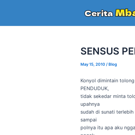
Skip
to
content
SENSUS P
May 15, 2010
/
Blog
Konyol dimintain tolon
PENDUDUK,
tidak sekedar minta tol
upahnya
sudah di sunati terlebi
sampai
polnya itu apa aku ngg