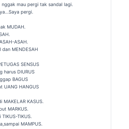
 nggak mau pergi tak sandal lagi.
ya…Saya pergi.
idak MUDAH.
SAH.
k ASAH-ASAH.
H dan MENDESAH
n PETUGAS SENSUS
ng harus DIURUS
anggap BAGUS
pat UANG HANGUS
adi MAKELAR KASUS.
ebut MARKUS.
i TIKUS-TIKUS.
ama,sampai MAMPUS.