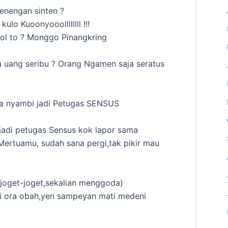
jenengan sinten ?
kulo Kuoonyooollllllll !!!
ol to ? Monggo Pinangkring
.
ta uang seribu ? Orang Ngamen saja seratus
aya nyambi jadi Petugas SENSUS
jadi petugas Sensus kok lapor sama
ertuamu, sudah sana pergi,tak pikir mau
 joget-joget,sekalian menggoda)
i ora obah,yen sampeyan mati medeni