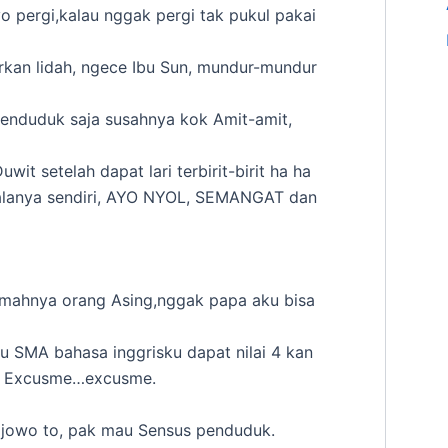
o pergi,kalau nggak pergi tak pukul pakai
urkan lidah, ngece Ibu Sun, mundur-mundur
Penduduk saja susahnya kok Amit-amit,
wit setelah dapat lari terbirit-birit ha ha
palanya sendiri, AYO NYOL, SEMANGAT dan
o
rumahnya orang Asing,nggak papa aku bisa
tu SMA bahasa inggrisku dapat nilai 4 kan
.. Excusme…excusme.
jowo to, pak mau Sensus penduduk.