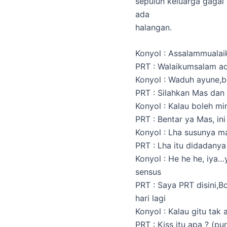
sepuluh keluarga gagal
ada
halangan.
Konyol : Assalammuala
PRT : Walaikumsalam ad
Konyol : Waduh ayune,b
PRT : Silahkan Mas dan
Konyol : Kalau boleh mi
PRT : Bentar ya Mas, ini
Konyol : Lha susunya m
PRT : Lha itu didadany
Konyol : He he he, iya…y
sensus
PRT : Saya PRT disini,B
hari lagi
Konyol : Kalau gitu tak 
PRT : Kiss itu apa ? (p