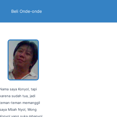
Beli Onde-onde
Nama saya Konyol, tapi
karena sudah tua, jadi
teman-teman memanggil
saya Mbah Nyol, Wong
Konyol yang suka mbanyol…