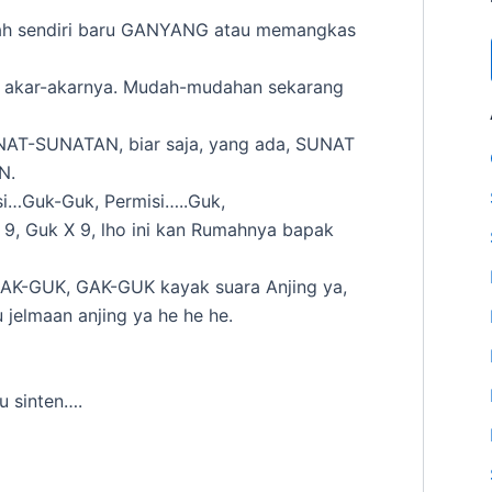
tah sendiri baru GANYANG atau memangkas
e akar-akarnya. Mudah-mudahan sekarang
UNAT-SUNATAN, biar saja, yang ada, SUNAT
N.
si…Guk-Guk, Permisi…..Guk,
 9, Guk X 9, lho ini kan Rumahnya bapak
GAK-GUK, GAK-GUK kayak suara Anjing ya,
jelmaan anjing ya he he he.
u sinten….