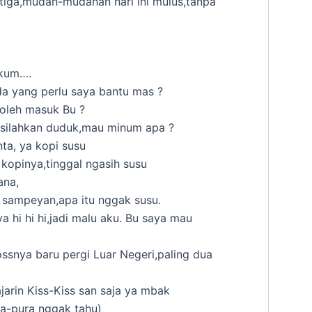
 tiga,mudah-mudahan hari ini mulus,tanpa
ikum….
a yang perlu saya bantu mas ?
oleh masuk Bu ?
 silahkan duduk,mau minum apa ?
nta, ya kopi susu
 kopinya,tinggal ngasih susu
ana,
a sampeyan,apa itu nggak susu.
a hi hi hi,jadi malu aku. Bu saya mau
ossnya baru pergi Luar Negeri,paling dua
ajarin Kiss-Kiss san saja ya mbak
ura-pura nggak tahu)