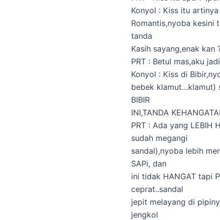
Konyol : Kiss itu artiny
Romantis,nyoba kesini t
tanda
Kasih sayang,enak kan 
PRT : Betul mas,aku jad
Konyol : Kiss di Bibir,
bebek klamut…klamut) 
BIBIR
INI,TANDA KEHANGATAN,
PRT : Ada yang LEBIH 
sudah megangi
sandal),nyoba lebih me
SAPi, dan
ini tidak HANGAT tapi 
ceprat..sandal
jepit melayang di pipin
jengkol