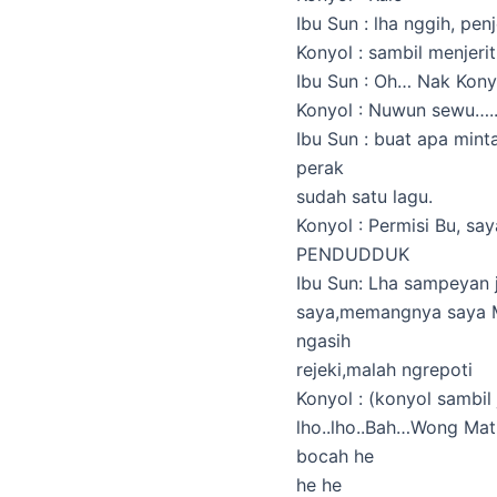
Ibu Sun : lha nggih, pen
Konyol : sambil menjerit 
Ibu Sun : Oh… Nak Kony
Konyol : Nuwun sewu….
Ibu Sun : buat apa min
perak
sudah satu lagu.
Konyol : Permisi Bu, s
PENDUDDUK
Ibu Sun: Lha sampeyan 
saya,memangnya saya M
ngasih
rejeki,malah ngrepoti
Konyol : (konyol sambil
lho..lho..Bah…Wong Mat
bocah he
he he