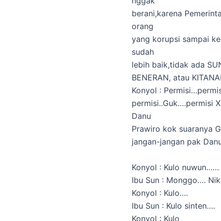
nggak
berani,karena Pemerin
orang
yang korupsi sampai k
sudah
lebih baik,tidak ada S
BENERAN, atau KITANA
Konyol : Permisi…permi
permisi..Guk….permisi X
Danu
Prawiro kok suaranya 
jangan-jangan pak Danu 
Konyol : Kulo nuwun……
Ibu Sun : Monggo…. Nik
Konyol : Kulo….
Ibu Sun : Kulo sinten….
Konyol : Kulo