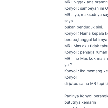
MR : Nggak ada orangn
Konyol : sampeyan ini 
MR : Iya, maksudnya sa
saya
bukan penduduk sini.
Konyol : Nama kepala k
berapa,tanggal lahirnya
MR : Mas aku tidak tah
Konyol : penjaga rumah
MR : lho Mas kok mala
ya ?
Konyol : lha memang ke
Konyol
di jotos sama MR tapi t
Paginya Konyol berangk
bututnya,kemarin