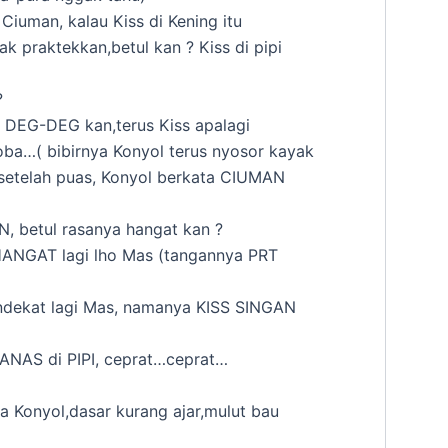
a Ciuman, kalau Kiss di Kening itu
ak praktekkan,betul kan ? Kiss di pipi
?
i DEG-DEG kan,terus Kiss apalagi
nyoba…( bibirnya Konyol terus nyosor kayak
setelah puas, Konyol berkata CIUMAN
 betul rasanya hangat kan ?
HANGAT lagi lho Mas (tangannya PRT
ndekat lagi Mas, namanya KISS SINGAN
PANAS di PIPI, ceprat…ceprat…
ya Konyol,dasar kurang ajar,mulut bau