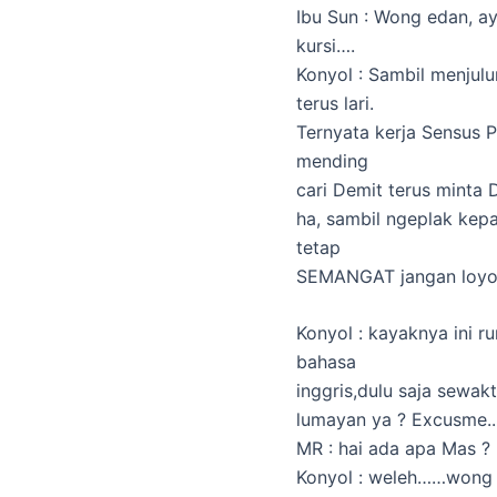
Ibu Sun : Wong edan, ay
kursi….
Konyol : Sambil menjul
terus lari.
Ternyata kerja Sensus 
mending
cari Demit terus minta Du
ha, sambil ngeplak ke
tetap
SEMANGAT jangan loy
Konyol : kayaknya ini 
bahasa
inggris,dulu saja sewak
lumayan ya ? Excusme
MR : hai ada apa Mas ?
Konyol : weleh……wong 