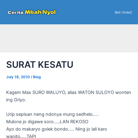
Skip
to
Beli Onde2
content
SURAT KESATU
July 18, 2010
/
Blog
Kagem Mas SURO WALUYO, alias WATON SULOYO wonten
ing Griyo.
Urip sepisan neng ndonya mung sedhelo…..
Mulone jo digawe soro…..LAN REKOSO
Ayo do makaryo golek bondo….. Ning jo lali karo
wanito…..TAPI