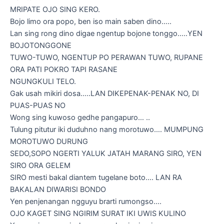
MRIPATE OJO SING KERO.
Bojo limo ora popo, ben iso main saben dino…..
Lan sing rong dino digae ngentup bojone tonggo…..YEN
BOJOTONGGONE
TUWO-TUWO, NGENTUP PO PERAWAN TUWO, RUPANE
ORA PATI POKRO TAPI RASANE
NGUNGKULI TELO.
Gak usah mikiri dosa…..LAN DIKEPENAK-PENAK NO, DI
PUAS-PUAS NO
Wong sing kuwoso gedhe pangapuro… ..
Tulung pitutur iki duduhno nang morotuwo…. MUMPUNG
MOROTUWO DURUNG
SEDO,SOPO NGERTI YALUK JATAH MARANG SIRO, YEN
SIRO ORA GELEM
SIRO mesti bakal diantem tugelane boto…. LAN RA
BAKALAN DIWARISI BONDO
Yen penjenangan ngguyu brarti rumongso….
OJO KAGET SING NGIRIM SURAT IKI UWIS KULINO