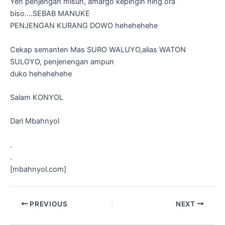
Yen penjengan misuh, amargo kepingin ning ora
biso….SEBAB MANUKE
PENJENGAN KURANG DOWO hehehehehe
Cekap semanten Mas SURO WALUYO,alias WATON
SULOYO, penjenengan ampun
duko hehehehehe
Salam KONYOL
Dari Mbahnyol
.
.
[mbahnyol.com]
Post
PREVIOUS
NEXT
navigation