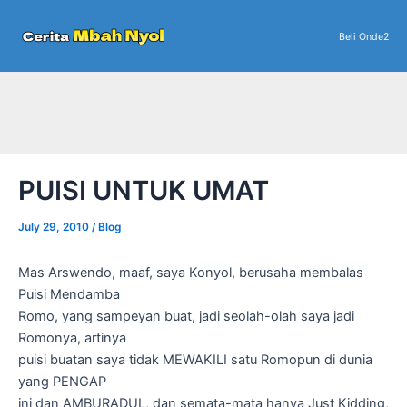
Skip
to
Beli Onde2
content
PUISI UNTUK UMAT
July 29, 2010
/
Blog
Mas Arswendo, maaf, saya Konyol, berusaha membalas
Puisi Mendamba
Romo, yang sampeyan buat, jadi seolah-olah saya jadi
Romonya, artinya
puisi buatan saya tidak MEWAKILI satu Romopun di dunia
yang PENGAP
ini dan AMBURADUL, dan semata-mata hanya Just Kidding,