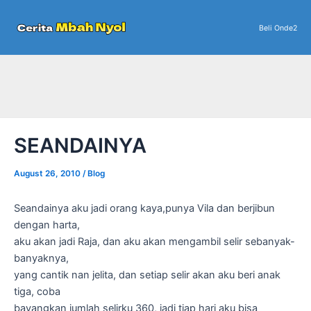
Skip
to
Beli Onde2
content
SEANDAINYA
August 26, 2010
/
Blog
Seandainya aku jadi orang kaya,punya Vila dan berjibun
dengan harta,
aku akan jadi Raja, dan aku akan mengambil selir sebanyak-
banyaknya,
yang cantik nan jelita, dan setiap selir akan aku beri anak
tiga, coba
bayangkan jumlah selirku 360, jadi tiap hari aku bisa