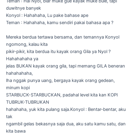
Teman : Hai Nyol, biar muke gue kayak muke bule, tapi
duwitnye banyek
Konyol : Hahahaha, Lu pake bahase ape
Teman : Hahahaha, kamu sendiri pakai bahasa apa ?
Mereka berdua tertawa bersama, dan temannya Konyol
ngomong, kalau kita
pikir-pikir, kita berdua itu kayak orang Gila ya Nyol ?
Hahahahaha ya
jelas BUKAN kayak orang gila, tapi memang GILA beneran
hahahahaha,
lha nggak punya uang, bergaya kayak orang gedean,
minum kopi
STARBUCK-STARBUCKAN, padahal level kita kan KOPI
TUBRUK-TUBRUKAN
hahahaha, yuk kita pulang saja.Konyol : Bentar-bentar, aku
tak
ngambil gelas bekasnya saja dua, aku satu kamu satu, dan
kita bawa