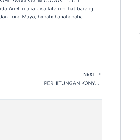
A PAHLAWAN KAUM COWOK ” coba
da Ariel, mana bisa kita melihat barang
i dan Luna Maya, hahahahahahahaha
NEXT
PERHITUNGAN KONYOL AKHIR TAHUN 2010.