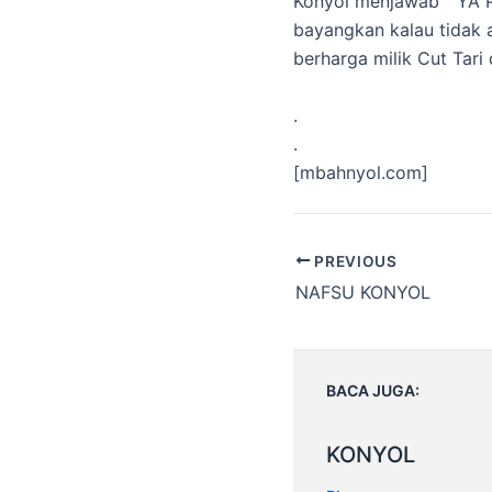
Konyol menjawab ” Y
bayangkan kalau tidak a
berharga milik Cut Tar
.
.
[mbahnyol.com]
Post
PREVIOUS
navigation
NAFSU KONYOL
BACA JUGA:
KONYOL