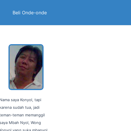
Beli Onde-onde
Nama saya Konyol, tapi
karena sudah tua, jadi
teman-teman memanggil
saya Mbah Nyol, Wong
Konyol yang suka mbanyol…