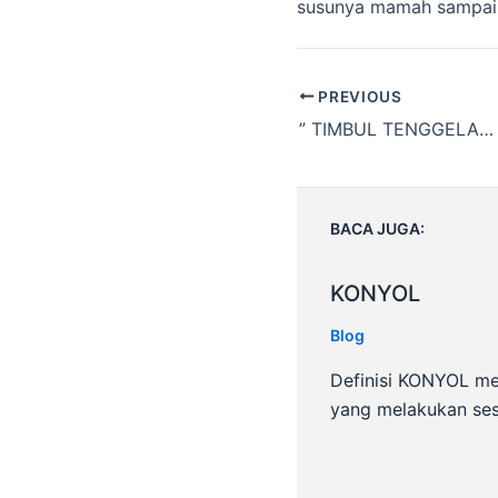
susunya mamah sampai 
Post
PREVIOUS
navigation
” TIMBUL TENGGELAM KEHIDUPAN ” Konyol (1)
BACA JUGA:
KONYOL
Blog
Definisi KONYOL m
yang melakukan se