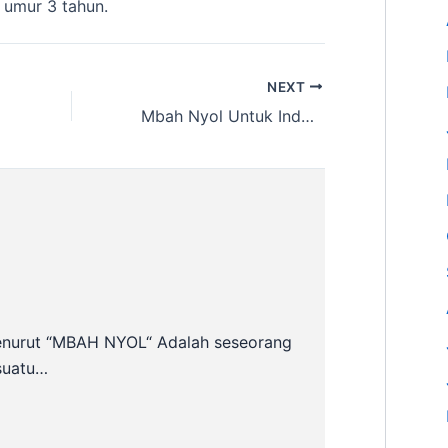
umur 3 tahun.
NEXT
Mbah Nyol Untuk Indonesia
enurut “MBAH NYOL“ Adalah seseorang
suatu…