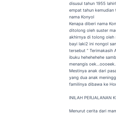
disusul tahun 1955 lahi
empat tahun kemudian tgl
nama Konyol
Kenapa diberi nama Kony
ditolong oleh suster m
akhirnya di tolong oleh
bayi laki2 ini nongol 
tersebut ” Terimakasih
ibuku hehehehehe sambi
menangis oek…oooeek…o
Mestinya anak dari pas
yang dua anak meninggal
familinya dibawa ke H
INILAH PERJALANAN K
Menurut cerita dari ma