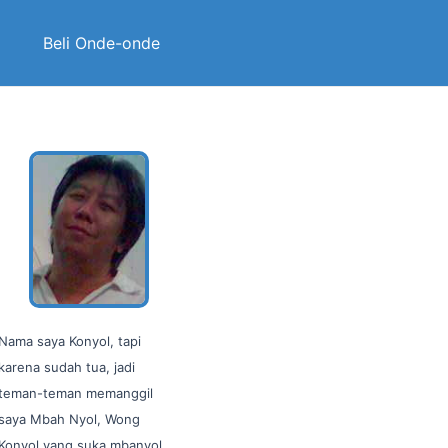
Beli Onde-onde
Nama saya Konyol, tapi
karena sudah tua, jadi
teman-teman memanggil
saya Mbah Nyol, Wong
Konyol yang suka mbanyol…