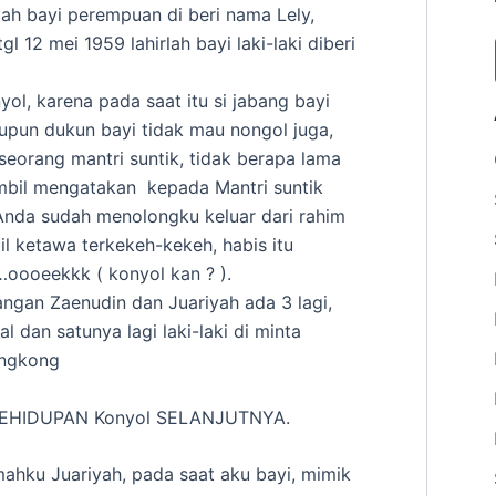
rlah bayi perempuan di beri nama Lely,
 12 mei 1959 lahirlah bayi laki-laki diberi
ol, karena pada saat itu si jabang bayi
aupun dukun bayi tidak mau nongol juga,
 seorang mantri suntik, tidak berapa lama
sambil mengatakan kepada Mantri suntik
 Anda sudah menolongku keluar dari rahim
l ketawa terkekeh-kekeh, habis itu
ooeekkk ( konyol kan ? ).
angan Zaenudin dan Juariyah ada 3 lagi,
 dan satunya lagi laki-laki di minta
ongkong
EHIDUPAN Konyol SELANJUTNYA.
mahku Juariyah, pada saat aku bayi, mimik