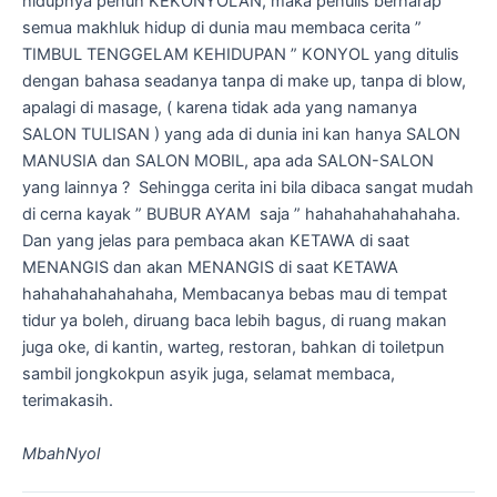
hidupnya penuh KEKONYOLAN, maka penulis berharap
semua makhluk hidup di dunia mau membaca cerita ”
TIMBUL TENGGELAM KEHIDUPAN ” KONYOL yang ditulis
dengan bahasa seadanya tanpa di make up, tanpa di blow,
apalagi di masage, ( karena tidak ada yang namanya
SALON TULISAN ) yang ada di dunia ini kan hanya SALON
MANUSIA dan SALON MOBIL, apa ada SALON-SALON
yang lainnya ? Sehingga cerita ini bila dibaca sangat mudah
di cerna kayak ” BUBUR AYAM saja ” hahahahahahahaha.
Dan yang jelas para pembaca akan KETAWA di saat
MENANGIS dan akan MENANGIS di saat KETAWA
hahahahahahahaha, Membacanya bebas mau di tempat
tidur ya boleh, diruang baca lebih bagus, di ruang makan
juga oke, di kantin, warteg, restoran, bahkan di toiletpun
sambil jongkokpun asyik juga, selamat membaca,
terimakasih.
MbahNyol